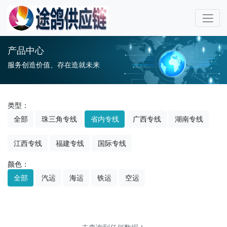
产品中心
服务创造价值、存在造就未来
类型：
全部
珠三角专线
省内专线
广西专线
湖南专线
江西专线
福建专线
国际专线
颜色：
全部
汽运
海运
铁运
空运