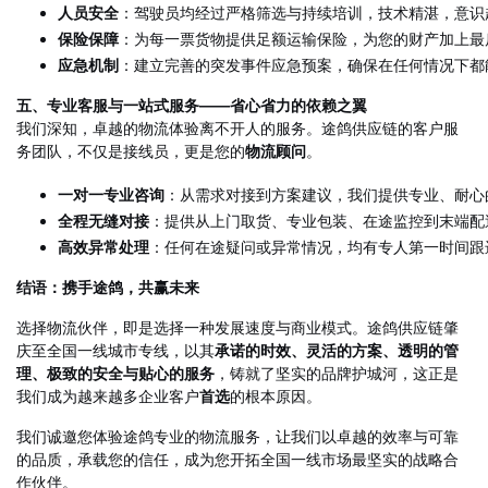
人员安全
：驾驶员均经过严格筛选与持续培训，技术精湛，意识
保险保障
：为每一票货物提供足额运输保险，为您的财产加上最后
应急机制
：建立完善的突发事件应急预案，确保在任何情况下都
五、专业客服与一站式服务——省心省力的依赖之翼
我们深知，卓越的物流体验离不开人的服务。途鸽供应链的客户服
务团队，不仅是接线员，更是您的
物流顾问
。
一对一专业咨询
：从需求对接到方案建议，我们提供专业、耐心
全程无缝对接
：提供从上门取货、专业包装、在途监控到末端配
高效异常处理
：任何在途疑问或异常情况，均有专人第一时间跟
结语：携手途鸽，共赢未来
选择物流伙伴，即是选择一种发展速度与商业模式。途鸽供应链肇
庆至全国一线城市专线，以其
承诺的时效、灵活的方案、透明的管
理、极致的安全与贴心的服务
，铸就了坚实的品牌护城河，这正是
我们成为越来越多企业客户
首选
的根本原因。
我们诚邀您体验途鸽专业的物流服务，让我们以卓越的效率与可靠
的品质，承载您的信任，成为您开拓全国一线市场最坚实的战略合
作伙伴。