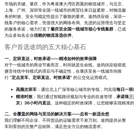
市场的关键。肇庆，作为粤港澳大湾区西翼的枢纽城市，与北京、
上海、广州、深圳等全国一线城市的商贸往来日益紧密，对物流服
务的时效、安全与稳定性提出了极致的要求。途鸽供应链，深谙一
线客户的核心需求，凭借强大的网络布局、先进的运营理念与坚定
的服务承诺，倾力打造了
肇庆至全国一线城市核心专线集群
，已成
为众多知名企业
信赖的物流首选伙伴
。
客户首选途鸽的五大核心基石
一、定班直达，时效承诺——精准如钟的效率保障
对于一线城市的商业节奏而言，时间就是生命线。途鸽供应链彻底
摒弃传统中转模式的滞后与不确定性，在肇庆至各一线城市间推
行
“定点发车、定班直达、时效承诺”
的公交化运营模式。
高频次班车
：通往北上广深等核心城市的专线，均实现
每日一班
精准时效
：我们通过智能路径规划与专业的在途管理，
承诺珠三
京）36小时内直达
。这种稳定的时效保障，让您能够实现精准
二、全覆盖的网络与灵活的解决方案——总有一款适合您
我们理解不同企业、不同货品的运输需求千差万别。途鸽提供从整
车到零担的完整产品矩阵，满足您全方位的物流需求。