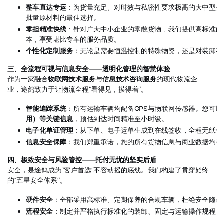
整车直达专运
：为货量充足、对时效与私密性要求极高的大中型
批量原材料的最佳选择。
零担精准快线
：针对广大中小企业的零散货物，我们提供高标准
本，享受堪比专车的服务品质。
个性化定制服务
：无论是需要恒温控制的特殊物资，还是对装卸
三、全流程可视与信息安全——透明化管理的智慧体验
作为一家融合
物联网技术服务
与
信息技术咨询服务
的现代物流企
业，途鸽致力于让物流全程“看得见，摸得着”。
智能追踪系统
：所有运输车辆均配备GPS与物联网传感器。您可
用）等关键信息
，预估到达时间精准至小时级。
电子化单证管理
：从下单、电子运单生成到在线签收，全程无纸
信息安全保障
：我们郑重承诺，您的所有货物信息与商业数据均
四、极致安全与风险管控——托付无忧的坚实后盾
安全，是途鸽成为“客户首选”不容动摇的底线。我们构建了贯穿始终
的“五星安全体系”。
硬件安全
：全部采用高标准、定期保养的合规车辆，杜绝安全隐
流程安全
：制定并严格执行标准化的装卸、固定与运输操作规程