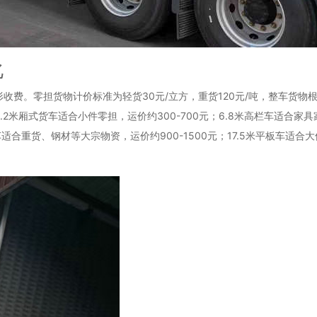
化
收费。零担货物计价标准为轻货30元/立方，重货120元/吨，整车货
米厢式货车适合小件零担，运价约300-700元；6.8米高栏车适合家具家
车适合重货、钢材等大宗物资，运价约900-1500元；17.5米平板车适合大