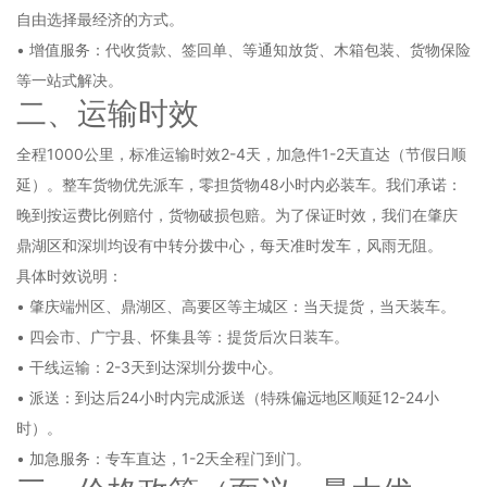
自由选择最经济的方式。
• 增值服务：代收货款、签回单、等通知放货、木箱包装、货物保险
等一站式解决。
二、运输时效
全程1000公里，标准运输时效2-4天，加急件1-2天直达（节假日顺
延）。整车货物优先派车，零担货物48小时内必装车。我们承诺：
晚到按运费比例赔付，货物破损包赔。为了保证时效，我们在肇庆
鼎湖区和深圳均设有中转分拨中心，每天准时发车，风雨无阻。
具体时效说明：
• 肇庆端州区、鼎湖区、高要区等主城区：当天提货，当天装车。
• 四会市、广宁县、怀集县等：提货后次日装车。
• 干线运输：2-3天到达深圳分拨中心。
• 派送：到达后24小时内完成派送（特殊偏远地区顺延12-24小
时）。
• 加急服务：专车直达，1-2天全程门到门。